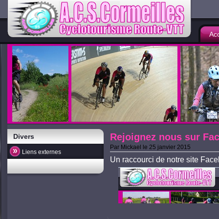
Acc
Rejoignez nous sur Fa
Divers
Par
Mickael
le
25 janvier 2015
Liens externes
Un raccourci de notre site Face