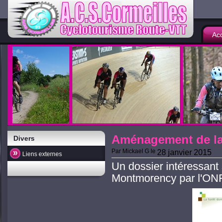
Acc
Aménagement de la
Divers
Par
Mickael G
le
28 janvier 2015
Liens externes
Un dossier intéressant s
Montmorency par l'ONF 