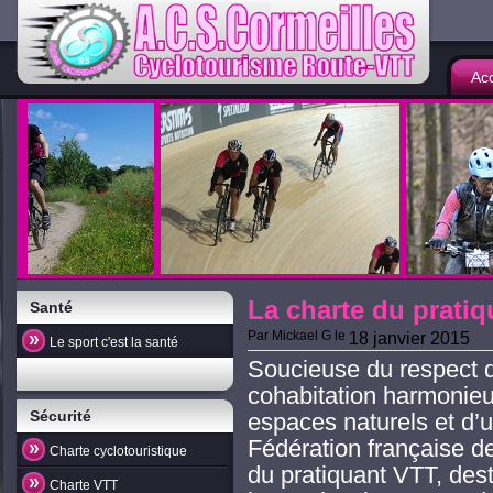
Acc
La charte du prati
Santé
Par
Mickael G
le
18 janvier 2015
Le sport c'est la santé
Soucieuse du respect d
cohabitation harmonieu
Sécurité
espaces naturels et d’u
Fédération française d
Charte cyclotouristique
du pratiquant VTT, dest
Charte VTT