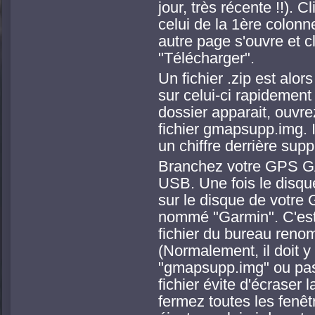
jour, très récente !!). C
celui de la 1ère colonn
autre page s'ouvre et c
"Télécharger".
Un fichier .zip est alor
sur celui-ci rapidemen
dossier apparait, ouvre
fichier gmapsupp.img. I
un chiffre derrière su
Branchez votre GPS GAR
USB. Une fois le disqu
sur le disque de votre 
nommé "Garmin". C'est 
fichier du bureau ren
(Normalement, il doit y
"gmapsupp.img" ou pas
fichier évite d'écraser 
fermez toutes les fenê