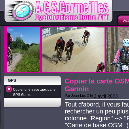
Acc
Copier la carte OS
GPS
Garmin
Copier une trace .gpx dans
GPS Garmin
Par
Jean-Luc D
le
3 avril 2023
Tout d'abord, il vous fau
rechercher un peu plus
colonne "Région" --> "F
"Carte de base OSM" (A 