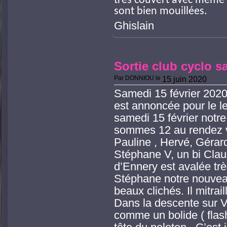
très couvert avec même d
sont bien mouillées.
Ghislain
Sortie club cyclo s
Par
DONNIOU
le
15 juin 2020
S
amedi 15 février 20
est annoncée pour le l
samedi 15 février notre
sommes 12 au rendez vo
Pauline , Hervé, Gérar
Stéphane V, un bi Claud
d’Ennery est avalée tr
Stéphane notre nouveau
beaux clichés. Il mitrai
Dans la descente sur V
comme un bolide ( flash