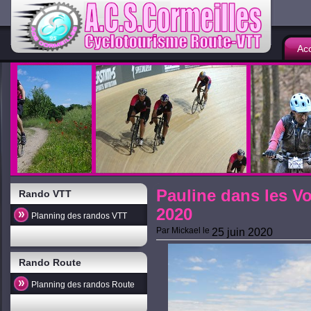
Acc
Pauline dans les V
Rando VTT
2020
Planning des randos VTT
Par
Mickael
le
25 juin 2020
Rando Route
Planning des randos Route