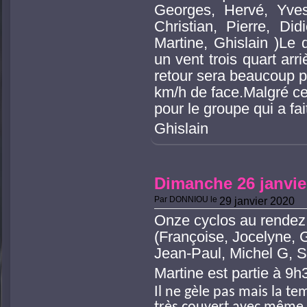
Georges, Hervé, Yves
Christian, Pierre, Did
Martine, Ghislain )Le 
un vent trois quart arri
retour sera beaucoup p
km/h de face.Malgré c
pour le groupe qui a fa
Ghislain
Dimanche 26 janvier
Par
DONNIOU
le
29 janvier 2020
Onze cyclos au rendez
(Françoise, Jocelyne, 
Jean-Paul, Michel G, S
Martine est partie à 9h
Il ne gèle pas mais la te