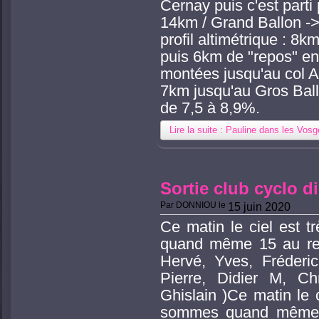
Cernay puis c'est parti
14km / Grand Ballon ->
profil altimétrique : 8
puis 6km de "repos" en 
montées jusqu'au col A
7km jusqu'au Gros Bal
de 7,5 à 8,9%.
Lire la suite : Pauline dans les Vos
Sortie club cyclo d
Par
DONNIOU
le
15 juin 2020
Ce matin le ciel est
quand même 15 au ren
Hervé, Yves, Fréderic
Pierre, Didier M, Chr
Ghislain )Ce matin le 
sommes quand même 1