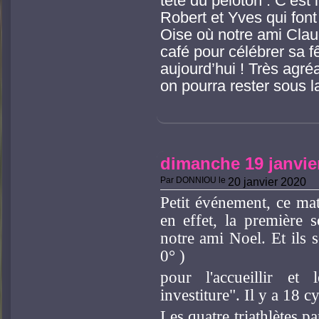
tête du peloton . C’est
Robert et Yves qui font
Oise où notre ami Cla
café pour célébrer sa f
aujourd’hui ! Très agré
on pourra rester sous
dimanche 19 janvier
Par
DONNIOU
le
20 janvier 2020
Petit événement, ce mat
en effet, la première 
notre ami Noel. Et ils 
0° )
pour l'accueillir et
investiture". Il y a 18 c
Les quatre triathlètes p