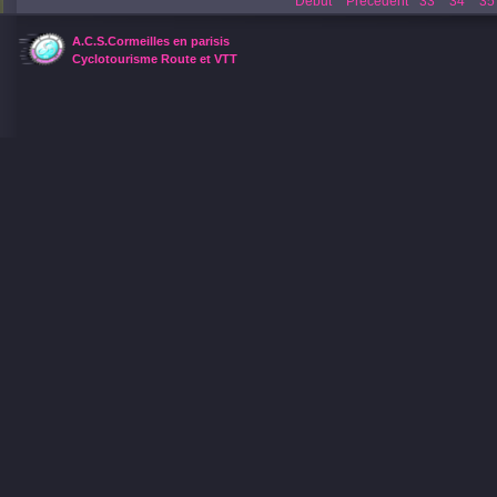
Début
Précédent
33
34
35
A.C.S.Cormeilles en parisis
Cyclotourisme Route et VTT