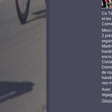
Ce Tél
et le
Corme
Merci
2 pré
organ
Marti
handi
encou
Chris
Donni
de ro
handi
nos mo
Avec 
regag
Ghisl