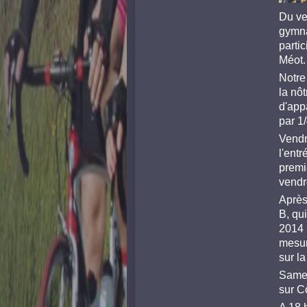
Du ve
gymna
parti
Méot.
Notre 
la nô
d'app
par 1
Vendr
l'ent
premi
vendr
Après
B, qu
2014 
mesur
sur l
Samed
sur C