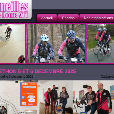
Accueil
Randos
Nos organisations
ETHON 5 ET 6 DECEMBRE 2025
det
le
8 décembre 2025
Catégorie