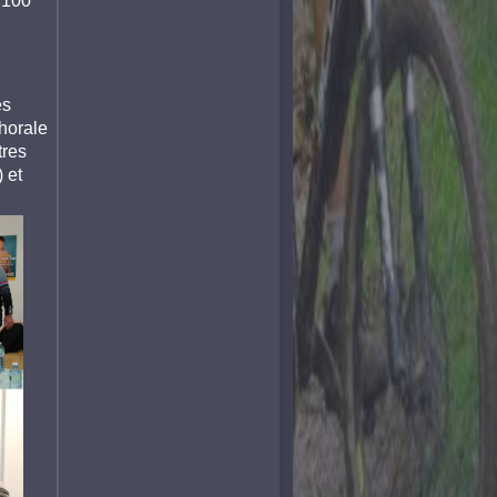
 100
es
chorale
tres
 et