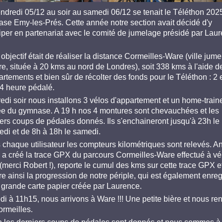
ndredi 05/12 au soir au samedi 06/12 se tenait le Téléthon 202
se Emy-les-Prés. Cette année notre section avait décidé d'y
ciper en partenariat avec le comité de jumelage présidé par Lau
objectif était de réaliser la distance Cormeilles-Ware (ville jume
tre, située à 20 kms au nord de Londres), soit 338 kms à l'aide d
artements et bien sûr de récolter des fonds pour le Téléthon : 2 
/4 heure pédalé.
edi soir nous installons 3 vélos d'appartement et un home-train
rée du gymnase. A 19 h nos 4 montures sont chevauchées et les
ers coups de pédales donnés. Ils s'enchaineront jusqu'à 23h le
edi et de 8h à 18h le samedi.
 chaque utilisateur les compteurs kilométriques sont relevés. A
i a créé la trace GPX du parcours Cormeilles-Ware effectué à vé
(merci Robert !), reporte le cumul des kms sur cette trace GPX e
e ainsi la progression de notre périple, qui est également enreg
a grande carte papier créée par Laurence.
i à 11h15, nous arrivons à Ware !!! Une petite bière et nous re
ormeilles.