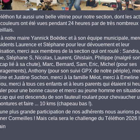
éthon fut aussi une belle vitrine pour notre section, dont les act
s couleurs ont été vues pendant 24 heures par de très nombreux
illais.
 à notre maire Yannick Boëdec et à son équipe municipale, mer
sidents Laurence et Stéphane pour leur dévouement et leur
isation, merci aux membres de la section qui ont roulé : Sandra,
ne, Stéphane S, Nicolas, Laurent, Ghislain, Philippe (malgré so
cap lié à sa chute), Marc, Bernard, Sam, Eric, Michel (pour ses
ragements), Anthony (pour son suivi GPX de notre périple), mer
tine et Justine Sochon, merci à la famille Méot, merci à Emeline
ou, merci à tous ces enfants et à leurs parents qui étaient si he
uler pour une bonne cause et merci au jeune homme en situatio
cap qui est descendu de son fauteuil roulant pour chevaucher 
ntures et faire ... 10 kms (chapeau bas !).
une plus grande participation de nos adhérents nous aurions p
ner Cormeilles ! Mais cela sera le challenge du Téléthon 2026 !
ain