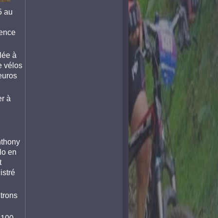
5 au
rence
lée à
e vélos
euros
er à
nthony
lo en
t
istré
ntrons