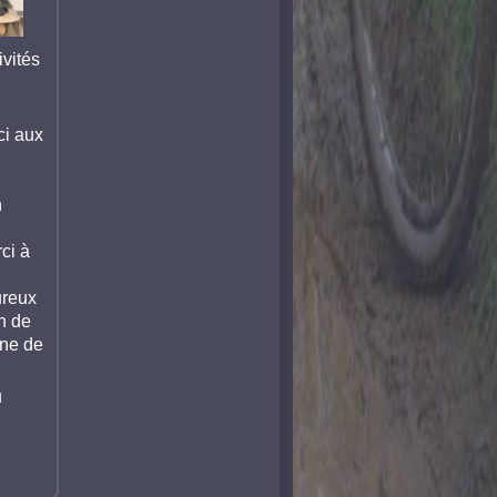
ivités
ci aux
n
ci à
ureux
n de
une de
u