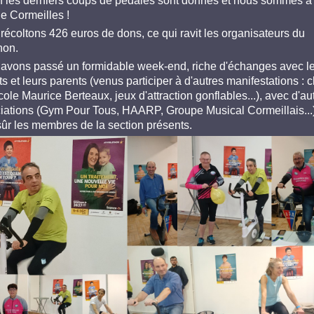
h les derniers coups de pédales sont donnés et nous sommes à
e Cormeilles !
récoltons 426 euros de dons, ce qui ravit les organisateurs du
hon.
avons passé un formidable week-end, riche d'échanges avec l
s et leurs parents (venus participer à d'autres manifestations : 
cole Maurice Berteaux, jeux d'attraction gonflables...), avec d'au
iations (Gym Pour Tous, HAARP, Groupe Musical Cormeillais...)
sûr les membres de la section présents.