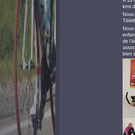
A 18 
kms d
Nous 
Télét
Nous 
enfant
de l'é
assoc
bien 