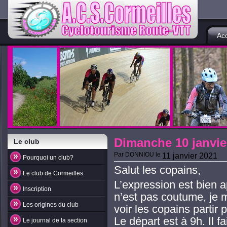
Acc
Dimanche 10 janvier
Le club
Par
DONNIOU
le
11 janvier 2021
Pourquoi un club?
Salut les copains,
Le club de Cormeilles
L’expression est bien a
Inscription
n’est pas coutume, je m
Les origines du club
voir les copains partir
Le départ est à 9h. Il fai
Le journal de la section